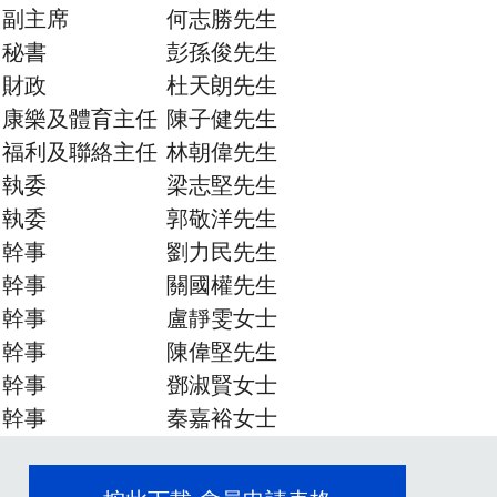
副主席
何志勝先生
秘書
彭孫俊先生
財政
杜天朗先生
康樂及體育主任
陳子健先生
福利及聯絡主任
林朝偉先生
執委
梁志堅先生
執委
郭敬洋先生
幹事
劉力民先生
幹事
關國權先生
幹事
盧靜雯女士
幹事
陳偉堅先生
幹事
鄧淑賢女士
幹事
秦嘉裕女士