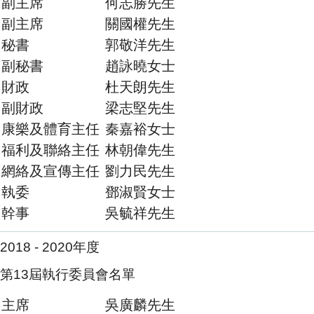
副主席
何志勝先生
副主席
關國權先生
秘書
郭敬洋先生
副秘書
趙詠曉女士
財政
杜天朗先生
副財政
梁志堅先生
康樂及體育主任
秦嘉裕女士
福利及聯絡主任
林朝偉先生
網絡及宣傳主任
劉力民先生
執委
鄧淑賢女士
幹事
吳毓祥先生
2018 - 2020年度
第13屆執行委員會名單
主席
吳廣麟先生