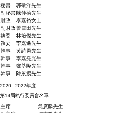
秘書
郭敬洋先生
副秘書
陳仲德先生
財政
泰嘉裕女士
副財政
曾雪田先生
執委
林培傑先生
執委
李嘉進先生
幹事
黄詩勇先生
幹事
李嘉堯光生
幹事
鄭萃隆先生
幹事
陳景揚先生
2020 - 2022年度
第14屆執行委員會名單
主席
吳廣麟先生